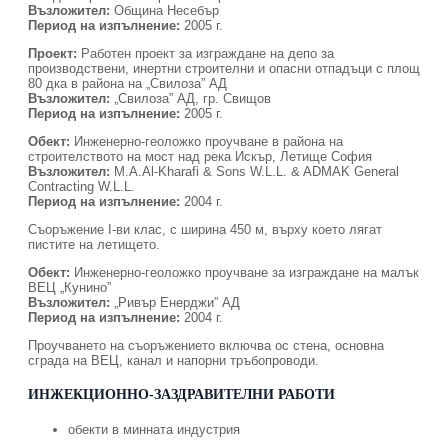
Възложител:
Община Несебър
Период на изпълнение:
2005 г.
Проект:
Работен проект за изграждане на депо за
производствени, инертни строителни и опасни отпадъци с площ
80 дка в района на „Свилоза” АД
Възложител:
„Свилоза” АД, гр. Свищов
Период на изпълнение:
2005 г.
Обект:
Инженерно-геоложко проучване в района на
строителството на мост над река Искър, Летище София
Възложител:
M.A.Al-Kharafi & Sons W.L.L. & ADMAK General
Contracting W.L.L.
Период на изпълнение:
2004 г.
Съоръжение I-ви клас, с ширина 450 м, върху което лягат
пистите на летището.
Обект:
Инженерно-геоложко проучване за изграждане на малък
ВЕЦ „Кунино”
Възложител:
„Ривър Енерджи” АД
Период на изпълнение:
2004 г.
Проучването на съоръжението включва ос стена, основна
сграда на ВЕЦ, канал и напорни тръбопроводи.
ИНЖЕКЦИОННО-ЗАЗДРАВИТЕЛНИ РАБОТИ
обекти в минната индустрия