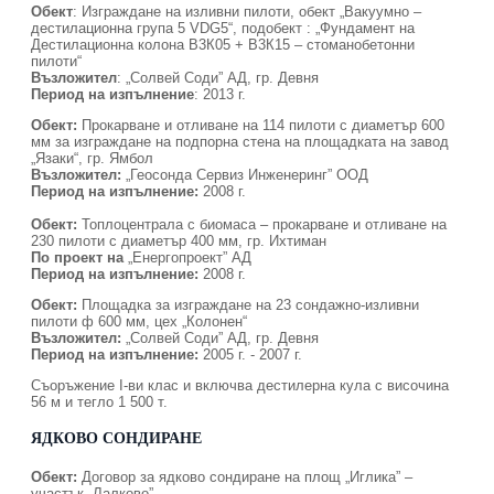
Обект
: Изграждане на изливни пилоти, обект „Вакуумно –
дестилационна група 5 VDG5“, подобект : „Фундамент на
Дестилационна колона В3К05 + В3К15 – стоманобетонни
пилоти“
Възложител
: „Солвей Соди” АД, гр. Девня
Период на изпълнение
: 2013 г.
Обект:
Прокарване и отливане на 114 пилоти с диаметър 600
мм за изграждане на подпорна стена на площадката на завод
„Язаки“, гр. Ямбол
Възложител:
„Геосонда Сервиз Инженеринг” ООД
Период на изпълнение:
2008 г.
Обект:
Топлоцентрала с биомаса – прокарване и отливане на
230 пилоти с диаметър 400 мм, гр. Ихтиман
По проект на
„Енергопроект” АД
Период на изпълнение:
2008 г.
Обект:
Площадка за изграждане на 23 сондажно-изливни
пилоти ф 600 мм, цех „Колонен“
Възложител:
„Солвей Соди” АД, гр. Девня
Период на изпълнение:
2005 г. - 2007 г.
Съоръжение I-ви клас и включва дестилерна кула с височина
56 м и тегло 1 500 т.
ЯДКОВО СОНДИРАНЕ
Обект:
Договор за ядково сондиране на площ „Иглика” –
участък „Лалково”