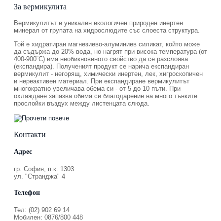
За вермикулита
Вермикулитът е уникален екологичен природен инертен
минерал от групата на хидрослюдите със слоеста структура.
Той е хидратиран магнезиево-алуминиев силикат, който може
да съдържа до 20% вода, но нагрят при висока температура (от
400-900˚С) има необикновеното свойство да се разслоява
(експандира). Полученият продукт се нарича експандиран
вермикулит - негорящ, химически инертен, лек, хигроскопичен
и нереактивен материал. При експандиране вермикулитът
многократно увеличава обема си - от 5 до 10 пъти. При
охлаждане запазва обема си благодарение на много тънките
прослойки въздух между листенцата слюда.
Контакти
Адрес
гр. София, п.к. 1303
ул. "Странджа" 4
Телефон
Тел: (02) 902 69 14
Мобилен: 0876/800 448