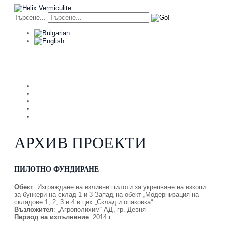
Търсене...
За нас
Услуги
Вермикулит
Архив Пр
АРХИВ ПРОЕКТИ
ПИЛОТНО ФУНДИРАНЕ
Обект
: Изграждане на изливни пилоти за укрепване на изкопи
за бункери на склад 1 и 3 Запад на обект „Модернизация на
складове 1; 2; 3 и 4 в цех „Склад и опаковка“
Възложител
: „Агрополихим“ АД, гр. Девня
Период на изпълнение
: 2014 г.