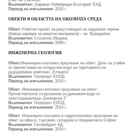
Възложител:
„Каракал Кеймбридж България” ЕАД
Период на изпълнение:
2010 г.
ОБЕКТИ В ОБЛАСТТА НА ОКОЛНАТА СРЕДА
Обект:
Работен проект за рекултивация на нарушени терени
(бивша кариера за инертни материали) – кв. Враждебна
Възложител:
Столична Община
Период на изпълнение:
2008 г.
ИНЖЕНЕРНА ГЕОЛОГИЯ
Обект:
Инженерно-геоложко проучване на обект: Депо за утайки
от пречистване на отпадъчни води на територията на
рудодобивен комплекс „Елаците”
Възложител
: Геопроект ЕООД
Период на изпълнение
: 2014 г.
Обект
: Инженерно-геоложко проучване на обект:
Пречиствателно съоръжение за дренажни води от
хвостохранилище „Бенковски 2“
Възложител
: Геопроект ЕООД
Период на изпълнение
: 2014 г.
Обект
: Инженерно-геоложко и хидрогеоложко проучване на
обект за офиси, търговия, складове и общежитие в София
Възложител
: Геотрейдинг АД
Период на изпълнение
: 2014 г.