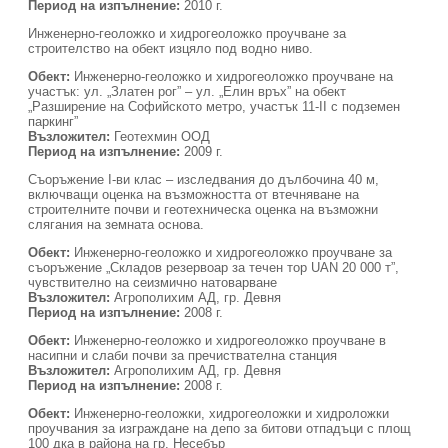
Период на изпълнение:
2010 г.
Инженерно-геоложко и хидрогеоложко проучване за
строителство на обект изцяло под водно ниво.
Обект:
Инженерно-геоложко и хидрогеоложко проучване на
участък: ул. „Златен рог” – ул. „Елин връх” на обект
„Разширение на Софийското метро, участък 11-ІІ с подземен
паркинг”
Възложител:
Геотехмин ООД
Период на изпълнение:
2009 г.
Съоръжение I-ви клас – изследвания до дълбочина 40 м,
включващи оценка на възможността от втечняване на
строителните почви и геотехническа оценка на възможни
слягания на земната основа.
Обект:
Инженерно-геоложко и хидрогеоложко проучване за
съоръжение „Складов резервоар за течен тор UAN 20 000 т”,
чувствително на сеизмично натоварване
Възложител:
Агрополихим АД, гр. Девня
Период на изпълнение:
2008 г.
Обект:
Инженерно-геоложко и хидрогеоложко проучване в
насипни и слаби почви за пречиствателна станция
Възложител:
Агрополихим АД, гр. Девня
Период на изпълнение:
2008 г.
Обект:
Инженерно-геоложки, хидрогеоложки и хидроложки
проучвания за изграждане на депо за битови отпадъци с площ
100 дка в района на гр. Несебър