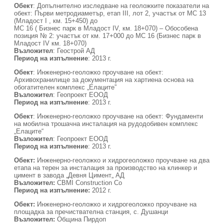
Обект
: Допълнително изследване на геоложките показатели на
обект: Първи метродиаметър, етап III, лот 2, участък от МС 13
(Младост I , км. 15+450) до
МС 16 ( Бизнес парк в Младост IV, км. 18+070) – Обособена
позиция № 2: участък от км. 17+000 до МС 16 (Бизнес парк в
Младост IV км. 18+070)
Възложител
: Геострой АД
Период на изпълнение
: 2013 г.
Обект
: Инженерно-геоложко проучване на обект:
Архивохранилище за документация на хартиена основа на
обогатителен комплекс „Елаците”
Възложител
: Геопроект ЕООД
Период на изпълнение
: 2013 г.
Обект
: Инженерно-геоложко проучване на обект: Фундаменти
на мобилна трошачна инсталация на рудодобивен комплекс
„Елаците“
Възложител
: Геопроект ЕООД
Период на изпълнение
: 2013 г.
Обект:
Инженерно-геоложко и хидрогеоложко проучване на два
етапа на терен за инсталация за производство на клинкер и
цимент в завода „Девня Цимент„ АД
Възложител:
CBMI Construction Co
Период на изпълнение:
2012 г.
Обект:
Инженерно-геоложко и хидрогеоложко проучване на
площадка за пречиствателна станция, с. Душанци
Възложител:
Община Пирдоп