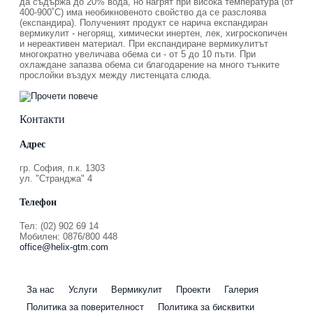
да съдържа до 20% вода, но нагрят при висока температура (от
400-900˚С) има необикновеното свойство да се разслоява
(експандира). Полученият продукт се нарича експандиран
вермикулит - негорящ, химически инертен, лек, хигроскопичен
и нереактивен материал. При експандиране вермикулитът
многократно увеличава обема си - от 5 до 10 пъти. При
охлаждане запазва обема си благодарение на много тънките
прослойки въздух между листенцата слюда.
Контакти
Адрес
гр. София, п.к. 1303
ул. "Странджа" 4
Телефон
Тел: (02) 902 69 14
Мобилен: 0876/800 448
office@helix-gtm.com
За нас
Услуги
Вермикулит
Проекти
Галерия
Политика за поверителност
Политика за бисквитки