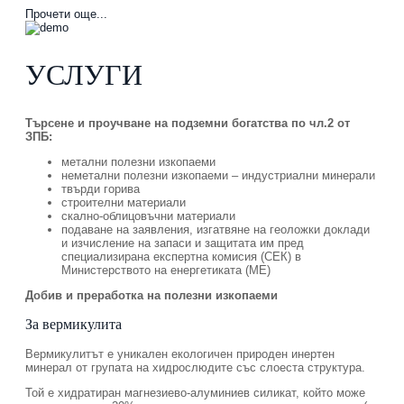
Прочети още...
УСЛУГИ
Търсене и проучване на подземни богатства по чл.2 от
ЗПБ:
метални полезни изкопаеми
неметални полезни изкопаеми – индустриални минерали
твърди горива
строителни материали
скално-облицовъчни материали
подаване на заявления, изгатвяне на геоложки доклади
и изчисление на запаси и защитата им пред
специализирана експертна комисия (СЕК) в
Министерството на енергетиката (МЕ)
Добив и преработка на полезни изкопаеми
За вермикулита
Вермикулитът е уникален екологичен природен инертен
минерал от групата на хидрослюдите със слоеста структура.
Той е хидратиран магнезиево-алуминиев силикат, който може